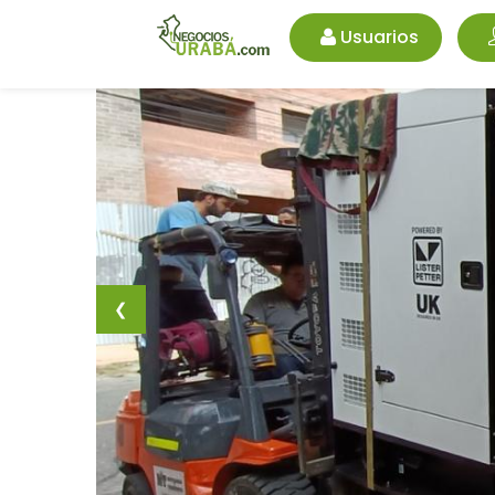
Usuarios
❮