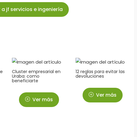
 jf servicios e ingeniería
de
Cluster empresarial en
12 reglas para evitar las
Uraba: como
devoluciones
beneficiarte
Ver más
Ver más